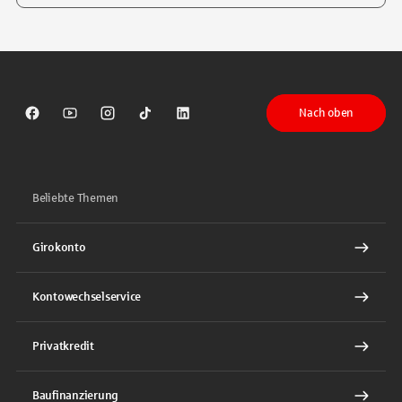
Tippen Sie, um nach Themen zu suchen. Verwenden Sie die Pfeil-T
Nach oben
Sparkasse auf Facebook
Sparkasse auf Youtube
Sparkasse auf Instagram
Sparkasse auf TikTok
Sparkasse auf LinkedIn
Beliebte Themen
Girokonto
Kontowechselservice
Privatkredit
Baufinanzierung