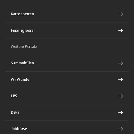
Karte sperren
Finanzglossar
Weitere Portale
S-Immobilien
WirWunder
LBS
Deka
Jobbörse