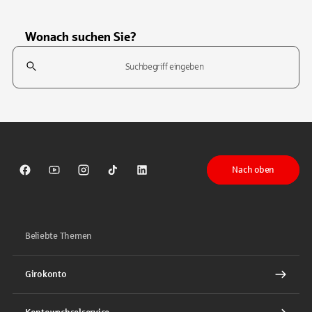
Wonach suchen Sie?
Suchfeld
Tippen Sie, um nach Themen zu suchen. Verwenden Sie die Pfeil-T
Nach oben
Sparkasse auf Facebook
Sparkasse auf Youtube
Sparkasse auf Instagram
Sparkasse auf TikTok
Sparkasse auf LinkedIn
Beliebte Themen
Girokonto