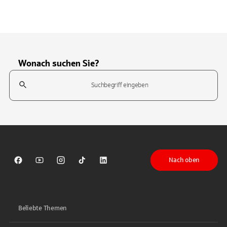
Wonach suchen Sie?
Suchfeld
Tippen Sie, um nach Themen zu suchen. Verwenden Sie die Pfeil-T
Nach oben
Sparkasse auf Facebook
Sparkasse auf Youtube
Sparkasse auf Instagram
Sparkasse auf TikTok
Sparkasse auf LinkedIn
Beliebte Themen