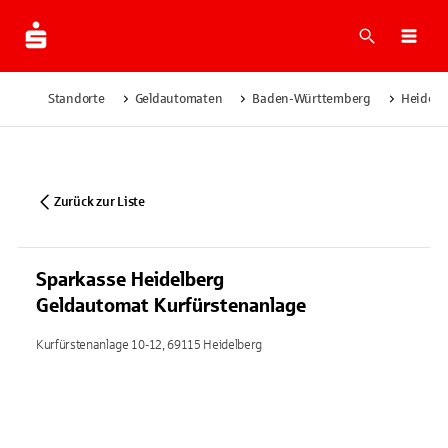
Suche
Navi
Standorte
Geldautomaten
Baden-Württemberg
Heidelb
Zurück zur Liste
Sparkasse Heidelberg
Geldautomat Kurfürstenanlage
Kurfürstenanlage 10-12, 69115 Heidelberg