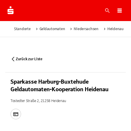
Suche
Navi
Standorte
Geldautomaten
Niedersachsen
Heidenau
Zurück zur Liste
Sparkasse Harburg-Buxtehude
Geldautomaten-Kooperation Heidenau
Tostedter Straße 2, 21258 Heidenau