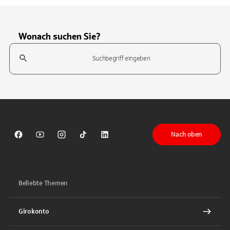
Wonach suchen Sie?
Suchfeld
Tippen Sie, um nach Themen zu suchen. Verwenden Sie die Pfeil-T
Nach oben
Sparkasse auf Facebook
Sparkasse auf Youtube
Sparkasse auf Instagram
Sparkasse auf TikTok
Sparkasse auf LinkedIn
Beliebte Themen
Girokonto