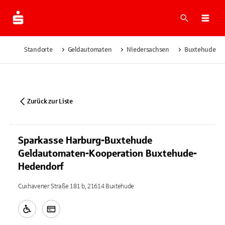
Suche
Navi
Standorte
Geldautomaten
Niedersachsen
Buxtehude
Zurück zur Liste
Sparkasse Harburg-Buxtehude
Geldautomaten-Kooperation Buxtehude-
Hedendorf
Cuxhavener Straße 181 b, 21614 Buxtehude