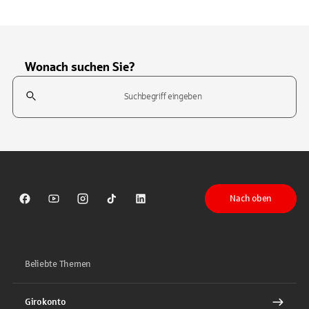
Wonach suchen Sie?
Suchfeld
Tippen Sie, um nach Themen zu suchen. Verwenden Sie die Pfeil-T
Nach oben
Sparkasse auf Facebook
Sparkasse auf Youtube
Sparkasse auf Instagram
Sparkasse auf TikTok
Sparkasse auf LinkedIn
Beliebte Themen
Girokonto