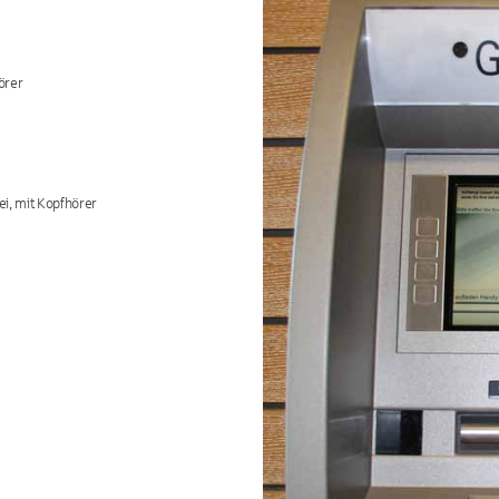
örer
ei, mit Kopfhörer