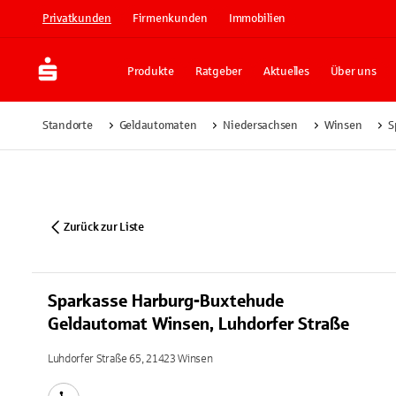
Privatkunden
Firmenkunden
Immobilien
Produkte
Ratgeber
Aktuelles
Über uns
Standorte
Geldautomaten
Niedersachsen
Winsen
S
Zurück zur Liste
Sparkasse Harburg-Buxtehude
Geldautomat Winsen, Luhdorfer Straße
Luhdorfer Straße 65, 21423 Winsen