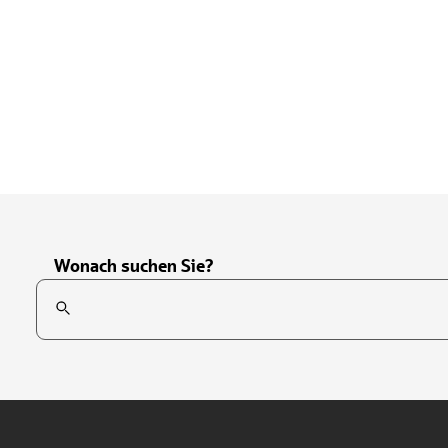
Wonach suchen Sie?
Suchfeld
Tippen Sie, um nach Themen zu suchen. Verwenden Sie die Pfei