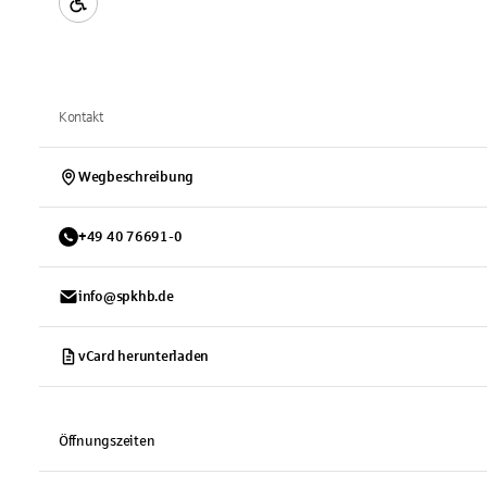
Kontakt
Wegbeschreibung
+
49
40
76691-0
info@spkhb.de
vCard herunterladen
Öffnungszeiten