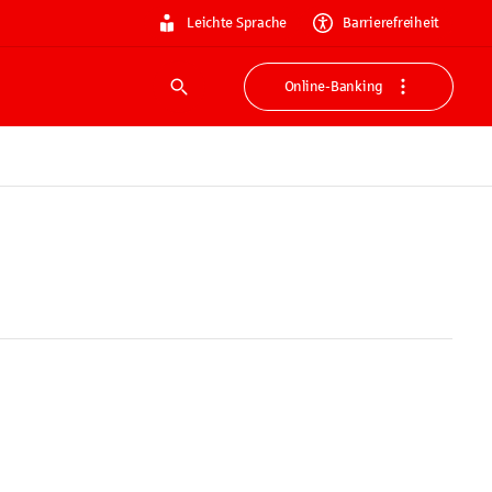
Leichte Sprache
Barrierefreiheit
Online-Banking
Suche