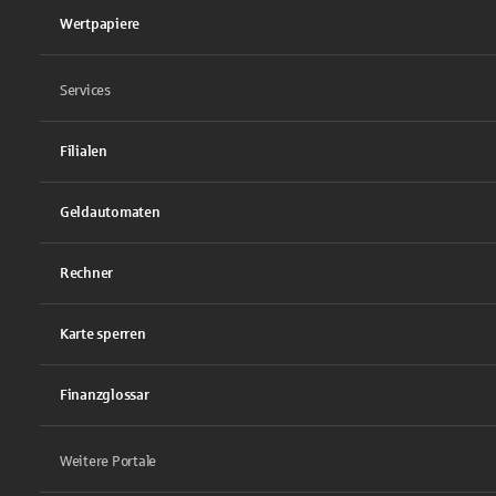
Wertpapiere
Services
Filialen
Geldautomaten
Rechner
Karte sperren
Finanzglossar
Weitere Portale