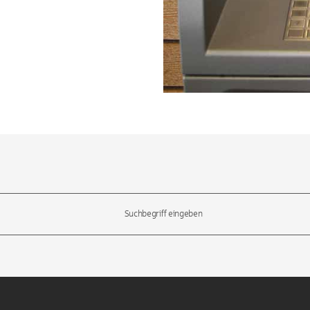
l-Tasten, um durch die Vorschläge zu navigieren und die Eingabetas