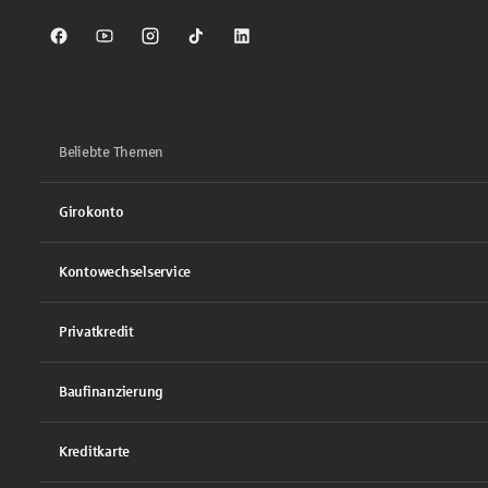
Sparkasse auf Facebook
Sparkasse auf Youtube
Sparkasse auf Instagram
Sparkasse auf TikTok
Sparkasse auf LinkedIn
Beliebte Themen
Girokonto
Kontowechselservice
Privatkredit
Baufinanzierung
Kreditkarte