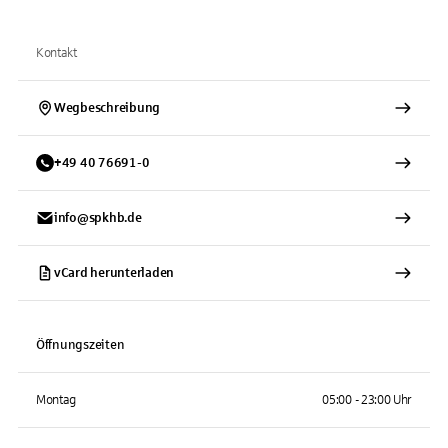
Kontakt
Wegbeschreibung
+
49
40
76691-0
info@spkhb.de
vCard herunterladen
Öffnungszeiten
Montag
05:00 - 23:00 Uhr