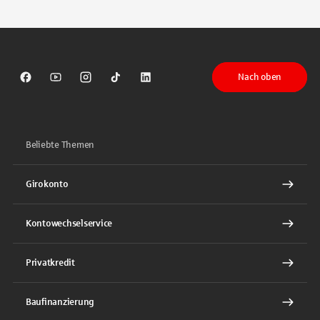
Tippen Sie, um nach Themen zu suchen. Verwenden Sie die Pfeil-T
Nach oben
Sparkasse auf Facebook
Sparkasse auf Youtube
Sparkasse auf Instagram
Sparkasse auf TikTok
Sparkasse auf LinkedIn
Beliebte Themen
Girokonto
Kontowechselservice
Privatkredit
Baufinanzierung