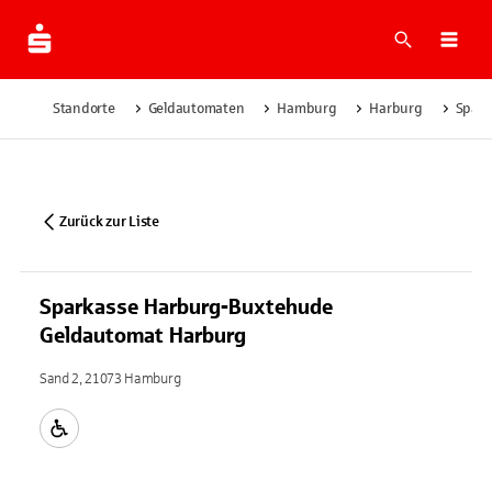
Suche
Navi
Standorte
Geldautomaten
Hamburg
Harburg
Spark
Zurück zur Liste
Sparkasse Harburg-Buxtehude
Geldautomat Harburg
Sand 2, 21073 Hamburg