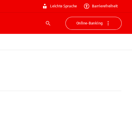
Leichte Sprache
Barrierefreiheit
Online-Banking
Suche