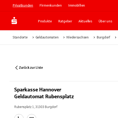
Privatkunden
Firmenkunden
Immobilien
Produkte
Ratgeber
Aktuelles
Über uns
Standorte
Geldautomaten
Niedersachsen
Burgdorf
Zurück zur Liste
Sparkasse Hannover
Geldautomat Rubensplatz
Rubensplatz 1, 31303 Burgdorf