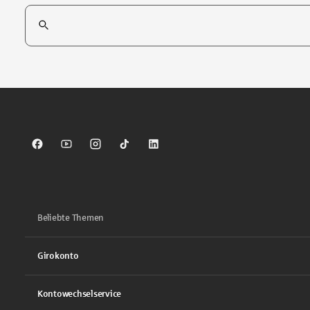
Suchfeld
Tippen Sie, um nach Themen zu suchen. Verwenden Sie die Pfei
Sparkasse auf Facebook
Sparkasse auf Youtube
Sparkasse auf Instagram
Sparkasse auf TikTok
Sparkasse auf LinkedIn
Beliebte Themen
Girokonto
Kontowechselservice