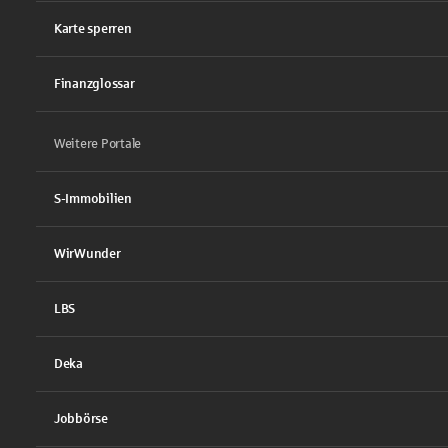
Karte sperren
Finanzglossar
Weitere Portale
S-Immobilien
WirWunder
LBS
Deka
Jobbörse