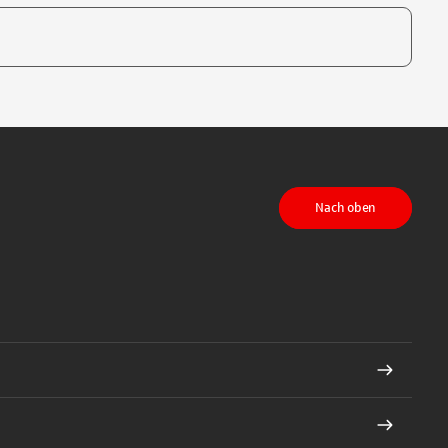
te, um auszuwählen
Nach oben