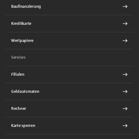
Baufinanzierung
Kreditkarte
Wertpapiere
Services
Filialen
Geldautomaten
Rechner
Karte sperren