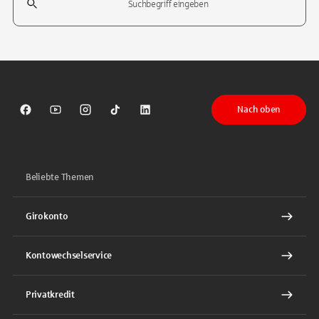
Tippen Sie, um nach Themen zu suchen. Verwenden Sie die Pfeil-T
Nach oben
Sparkasse auf Facebook
Sparkasse auf Youtube
Sparkasse auf Instagram
Sparkasse auf TikTok
Sparkasse auf LinkedIn
Beliebte Themen
Girokonto
Kontowechselservice
Privatkredit