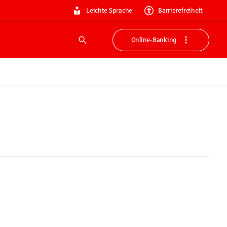
Leichte Sprache
Barrierefreiheit
Online-Banking
Suche