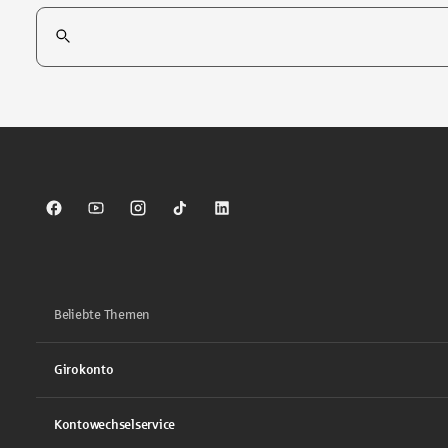
Suchfeld
Tippen Sie, um nach Themen zu suchen. Verwenden Sie die Pfei
Sparkasse auf Facebook
Sparkasse auf Youtube
Sparkasse auf Instagram
Sparkasse auf TikTok
Sparkasse auf LinkedIn
Beliebte Themen
Girokonto
Kontowechselservice