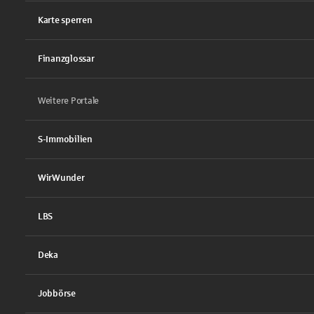
Karte sperren
Finanzglossar
Weitere Portale
S-Immobilien
WirWunder
LBS
Deka
Jobbörse