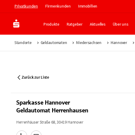
Privatkunden
Firmenkunden
Immobilien
Produkte
Ratgeber
Aktuelles
Über uns
Standorte
Geldautomaten
Niedersachsen
Hannover
Zurück zur Liste
Sparkasse Hannover
Geldautomat Herrenhausen
Herrenhäuser Straße 68, 30419 Hannover