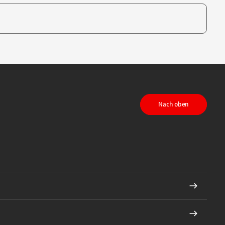
te, um auszuwählen
Nach oben