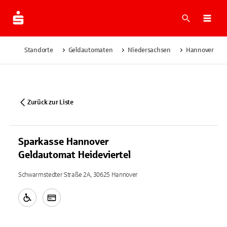
Suche
Navi
Standorte
Geldautomaten
Niedersachsen
Hannover
Zurück zur Liste
Sparkasse Hannover
Geldautomat Heideviertel
Schwarmstedter Straße 2A, 30625 Hannover