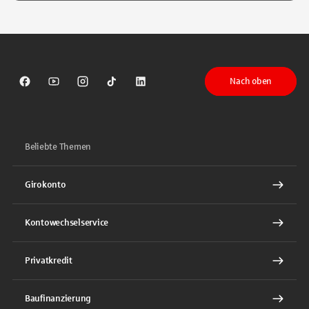
Tippen Sie, um nach Themen zu suchen. Verwenden Sie die Pfeil-T
Nach oben
Sparkasse auf Facebook
Sparkasse auf Youtube
Sparkasse auf Instagram
Sparkasse auf TikTok
Sparkasse auf LinkedIn
Beliebte Themen
Girokonto
Kontowechselservice
Privatkredit
Baufinanzierung