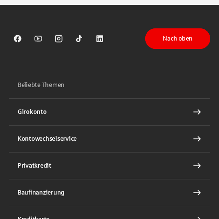
Nach oben
Sparkasse auf Facebook
Sparkasse auf Youtube
Sparkasse auf Instagram
Sparkasse auf TikTok
Sparkasse auf LinkedIn
Beliebte Themen
Girokonto
Kontowechselservice
Privatkredit
Baufinanzierung