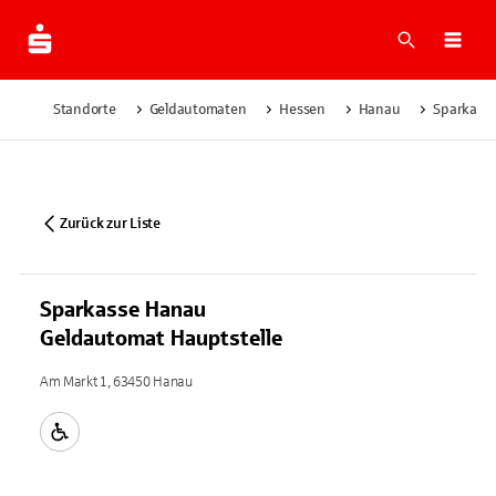
Suche
Navi
Standorte
Geldautomaten
Hessen
Hanau
Sparkasse
Zurück zur Liste
Sparkasse Hanau
Geldautomat Hauptstelle
Am Markt 1, 63450 Hanau