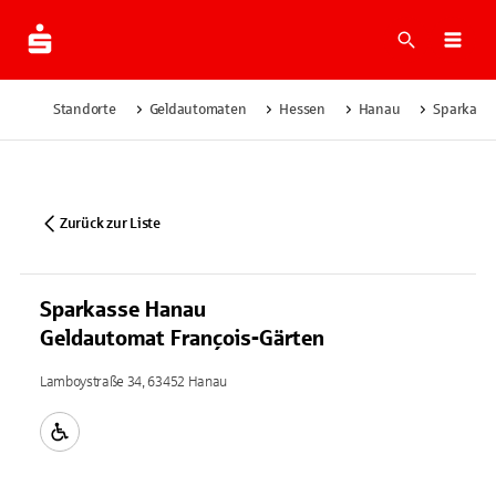
Suche
Navi
Standorte
Geldautomaten
Hessen
Hanau
Sparkasse
Zurück zur Liste
Sparkasse Hanau
Geldautomat François-Gärten
Lamboystraße 34, 63452 Hanau