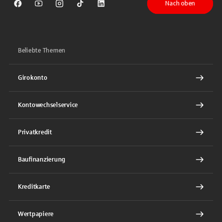
Nach oben
Sparkasse auf Facebook
Sparkasse auf Youtube
Sparkasse auf Instagram
Sparkasse auf TikTok
Sparkasse auf LinkedIn
Beliebte Themen
Girokonto
Kontowechselservice
Privatkredit
Baufinanzierung
Kreditkarte
Wertpapiere