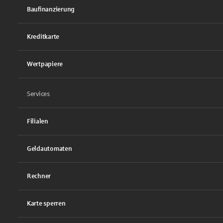
Baufinanzierung
Kreditkarte
Wertpapiere
Services
Filialen
Geldautomaten
Rechner
Karte sperren