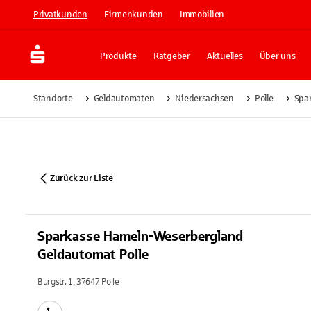
Privatkunden
Firmenkunden
Immobilien
Produkte
Ratgeber
Aktuelles
Über uns
Standorte
Geldautomaten
Niedersachsen
Polle
Spa
Zurück zur Liste
Sparkasse Hameln-Weserbergland
Geldautomat Polle
Burgstr. 1, 37647 Polle