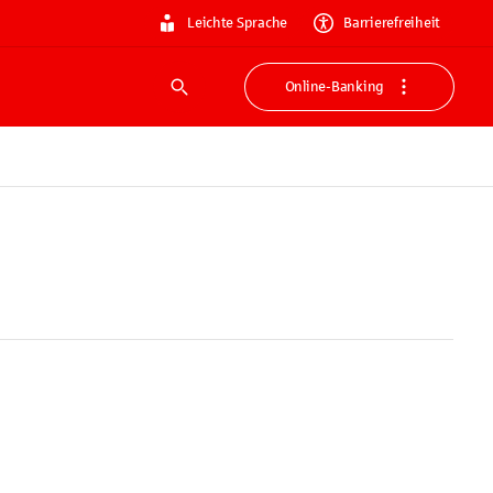
Leichte Sprache
Barrierefreiheit
Online-Banking
Suche