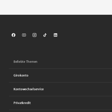
Tippen Sie, um nach Themen zu suchen. Verwenden Sie die Pfei
Sparkasse auf Facebook
Sparkasse auf Youtube
Sparkasse auf Instagram
Sparkasse auf TikTok
Sparkasse auf LinkedIn
Beliebte Themen
Girokonto
Kontowechselservice
Privatkredit