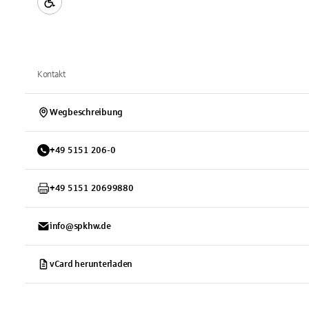
Kontakt
Wegbeschreibung
+
49
5151
206-0
+
49
5151
20699880
info@spkhw.de
vCard herunterladen