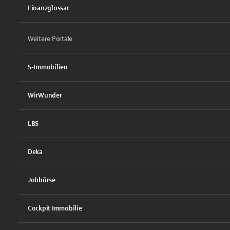
Finanzglossar
Weitere Portale
S-Immobilien
WirWunder
LBS
Deka
Jobbörse
Cockpit Immobilie