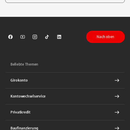
Tippen Sie, um nach Themen zu suchen. Verwenden Sie die Pfeil-T
Nach oben
Sparkasse auf Facebook
Sparkasse auf Youtube
Sparkasse auf Instagram
Sparkasse auf TikTok
Sparkasse auf LinkedIn
Beliebte Themen
Girokonto
Kontowechselservice
Privatkredit
Baufinanzierung