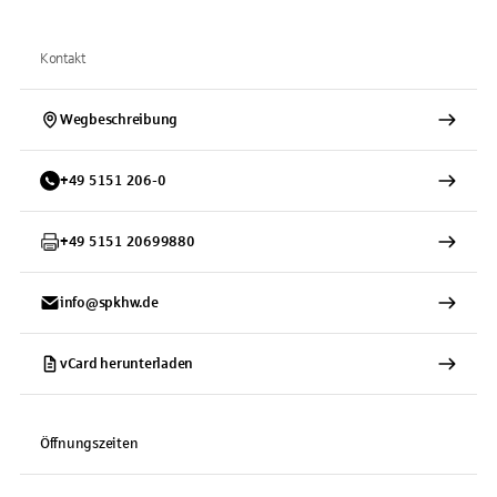
Kontakt
Wegbeschreibung
+
49
5151
206-0
+
49
5151
20699880
info@spkhw.de
vCard herunterladen
Öffnungszeiten