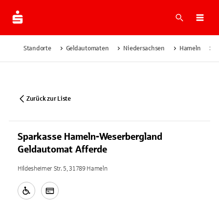
Suche
Navi
Standorte
Geldautomaten
Niedersachsen
Hameln
S
Zurück zur Liste
Sparkasse Hameln-Weserbergland
Geldautomat Afferde
Hildesheimer Str. 5, 31789 Hameln