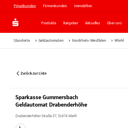
Privatkunden
Firmenkunden
Immobilien
Produkte
Ratgeber
Aktuelles
Über uns
Standorte
Geldautomaten
Nordrhein-Westfalen
Wiehl
Zurück zur Liste
Sparkasse Gummersbach
Geldautomat Drabenderhöhe
Drabenderhöher Straße 37, 51674 Wiehl