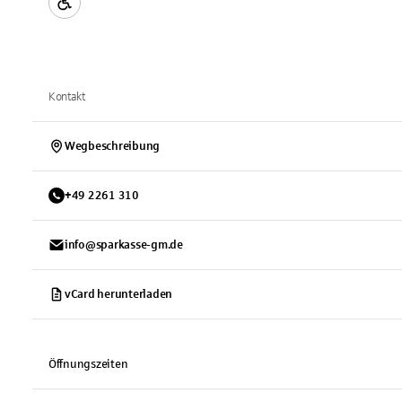
Kontakt
Wegbeschreibung
+
49
2261
310
info@sparkasse-gm.de
vCard herunterladen
Öffnungszeiten