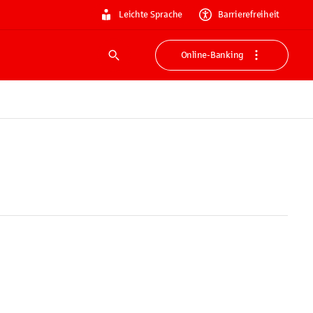
Leichte Sprache
Barrierefreiheit
Online-Banking
Suche