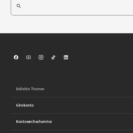
Suchfeld
Tippen Sie, um nach Themen zu suchen. Verwenden Sie die Pfei
Sparkasse auf Facebook
Sparkasse auf Youtube
Sparkasse auf Instagram
Sparkasse auf TikTok
Sparkasse auf LinkedIn
Beliebte Themen
Girokonto
Kontowechselservice