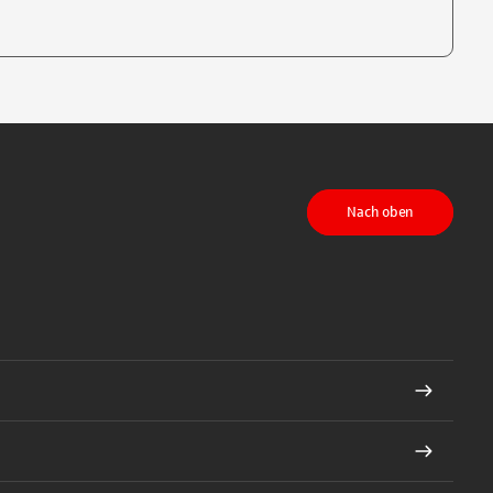
te, um auszuwählen
Nach oben