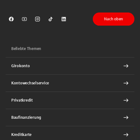
Nach oben
Sparkasse auf Facebook
Sparkasse auf Youtube
Sparkasse auf Instagram
Sparkasse auf TikTok
Sparkasse auf LinkedIn
Beliebte Themen
Girokonto
Kontowechselservice
Privatkredit
Baufinanzierung
Kreditkarte