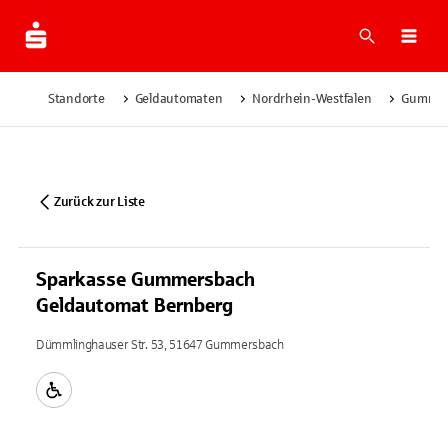
Suche
Navi
Standorte
Geldautomaten
Nordrhein-Westfalen
Gummer
Zurück zur Liste
Sparkasse Gummersbach
Geldautomat Bernberg
Dümmlinghauser Str. 53, 51647 Gummersbach