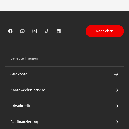
Tippen Sie, um nach Themen zu suchen. Verwenden Sie die Pfeil-T
Nach oben
Sparkasse auf Facebook
Sparkasse auf Youtube
Sparkasse auf Instagram
Sparkasse auf TikTok
Sparkasse auf LinkedIn
Beliebte Themen
Girokonto
Kontowechselservice
Privatkredit
Baufinanzierung