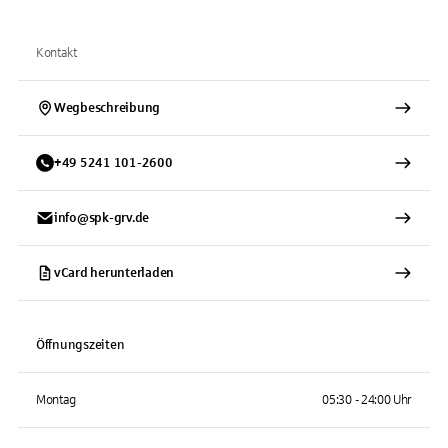
Kontakt
Wegbeschreibung
+
49
5241
101-2600
info@spk-grv.de
vCard herunterladen
Öffnungszeiten
Montag
05:30 - 24:00 Uhr