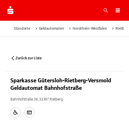
Suche
Navi
Standorte
Geldautomaten
Nordrhein-Westfalen
Rietber
Zurück zur Liste
Sparkasse Gütersloh-Rietberg-Versmold
Geldautomat Bahnhofstraße
Bahnhofstraße 39, 33397 Rietberg