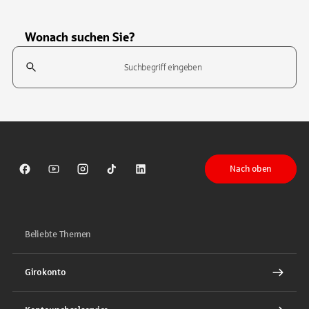
Wonach suchen Sie?
Suchfeld
Tippen Sie, um nach Themen zu suchen. Verwenden Sie die Pfeil-T
Nach oben
Sparkasse auf Facebook
Sparkasse auf Youtube
Sparkasse auf Instagram
Sparkasse auf TikTok
Sparkasse auf LinkedIn
Beliebte Themen
Girokonto