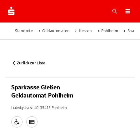
Suche
Navi
Standorte
Geldautomaten
Hessen
Pohlheim
Sparka
Zurück zur Liste
Sparkasse Gießen
Geldautomat Pohlheim
Ludwigstraße 40, 35415 Pohlheim