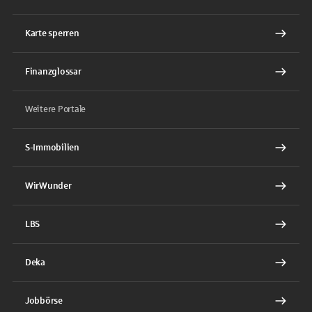
Karte sperren
Finanzglossar
Weitere Portale
S-Immobilien
WirWunder
LBS
Deka
Jobbörse