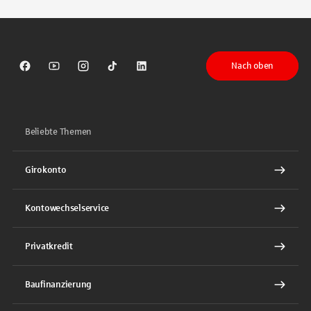
Nach oben
Sparkasse auf Facebook
Sparkasse auf Youtube
Sparkasse auf Instagram
Sparkasse auf TikTok
Sparkasse auf LinkedIn
Beliebte Themen
Girokonto
Kontowechselservice
Privatkredit
Baufinanzierung