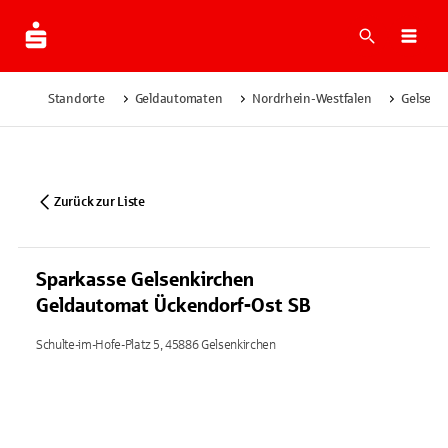
Suche
Navi
Standorte
Geldautomaten
Nordrhein-Westfalen
Gelsenk
Zurück zur Liste
Sparkasse Gelsenkirchen
Geldautomat Ückendorf-Ost SB
Schulte-im-Hofe-Platz 5, 45886 Gelsenkirchen