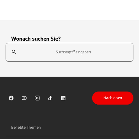
Wonach suchen Sie?
Suchfeld
Tippen Sie, um nach Themen zu suchen. Verwenden Sie die Pfeil-T
Nach oben
Sparkasse auf Facebook
Sparkasse auf Youtube
Sparkasse auf Instagram
Sparkasse auf TikTok
Sparkasse auf LinkedIn
Beliebte Themen