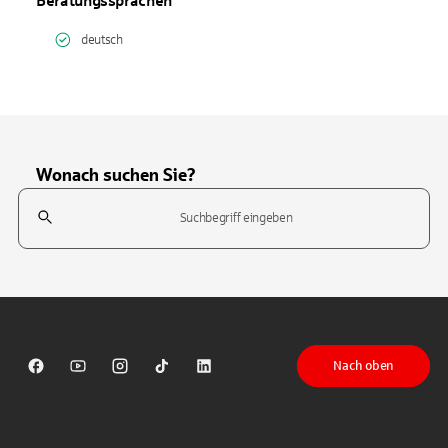
Beratungssprachen
deutsch
Wonach suchen Sie?
Suchfeld
Tippen Sie, um nach Themen zu suchen. Verwenden Sie die Pfeil-T
Nach oben
Sparkasse auf Facebook
Sparkasse auf Youtube
Sparkasse auf Instagram
Sparkasse auf TikTok
Sparkasse auf LinkedIn