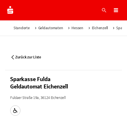
Suche
Navi
Standorte
Geldautomaten
Hessen
Eichenzell
Sparka
Zurück zur Liste
Sparkasse Fulda
Geldautomat Eichenzell
Fuldaer Straße 19a, 36124 Eichenzell