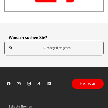
Wonach suchen Sie?
Suchfeld
Tippen Sie, um nach Themen zu suchen. Verwenden Sie die Pfeil-T
Nach oben
Sparkasse auf Facebook
Sparkasse auf Youtube
Sparkasse auf Instagram
Sparkasse auf TikTok
Sparkasse auf LinkedIn
Beliebte Themen