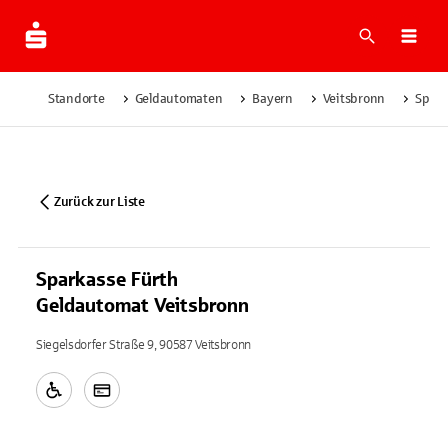
Suche
Navi
Standorte
Geldautomaten
Bayern
Veitsbronn
Spark
Zurück zur Liste
Sparkasse Fürth
Geldautomat Veitsbronn
Siegelsdorfer Straße 9, 90587 Veitsbronn