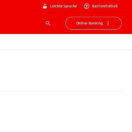
Leichte Sprache
Barrierefreiheit
Online-Banking
Suche