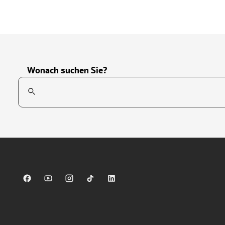
Wonach suchen Sie?
Suchfeld
Tippen Sie, um nach Themen zu suchen. Verwenden Sie die Pfei
Sparkasse auf Facebook
Sparkasse auf Youtube
Sparkasse auf Instagram
Sparkasse auf TikTok
Sparkasse auf LinkedIn