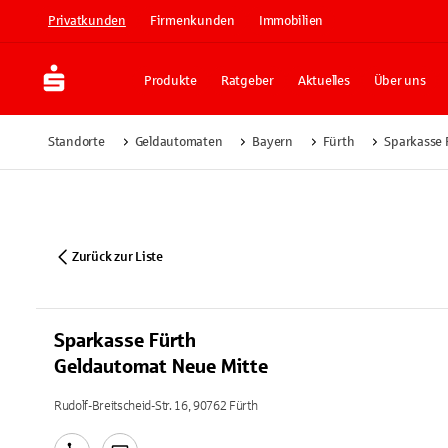
Privatkunden
Firmenkunden
Immobilien
Produkte
Ratgeber
Aktuelles
Über uns
Standorte
Geldautomaten
Bayern
Fürth
Sparkasse 
Zurück zur Liste
Sparkasse Fürth
Geldautomat Neue Mitte
Rudolf-Breitscheid-Str. 16, 90762 Fürth