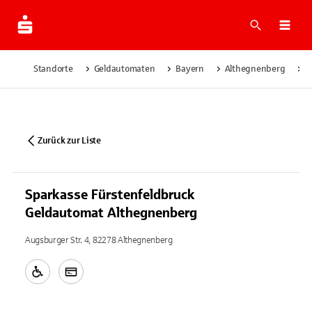
Suche
Navi
Standorte
Geldautomaten
Bayern
Althegnenberg
S
Zurück zur Liste
Sparkasse Fürstenfeldbruck
Geldautomat Althegnenberg
Augsburger Str. 4, 82278 Althegnenberg