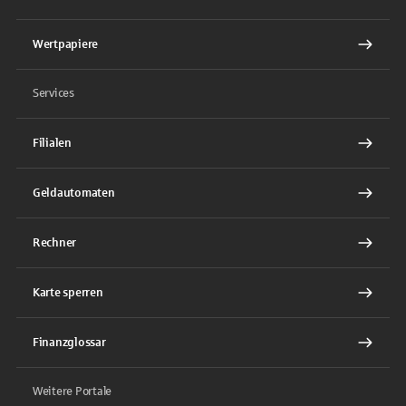
Wertpapiere
Services
Filialen
Geldautomaten
Rechner
Karte sperren
Finanzglossar
Weitere Portale