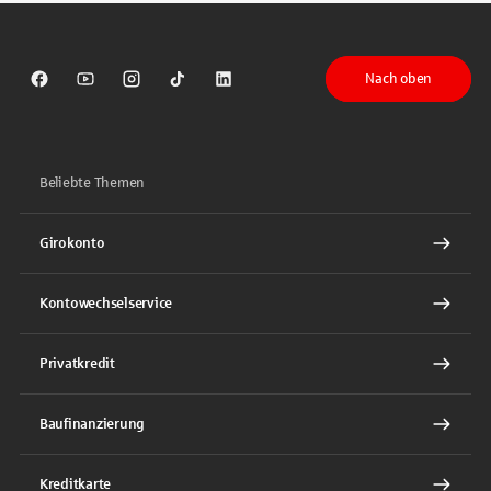
Nach oben
Sparkasse auf Facebook
Sparkasse auf Youtube
Sparkasse auf Instagram
Sparkasse auf TikTok
Sparkasse auf LinkedIn
Beliebte Themen
Girokonto
Kontowechselservice
Privatkredit
Baufinanzierung
Kreditkarte