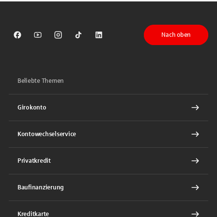
Nach oben
Sparkasse auf Facebook
Sparkasse auf Youtube
Sparkasse auf Instagram
Sparkasse auf TikTok
Sparkasse auf LinkedIn
Beliebte Themen
Girokonto
Kontowechselservice
Privatkredit
Baufinanzierung
Kreditkarte