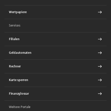
Wertpapiere
Services
Filialen
Geldautomaten
Rechner
Karte sperren
Finanzglossar
Weitere Portale