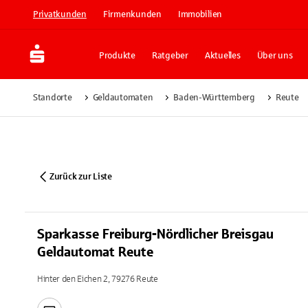
Privatkunden
Firmenkunden
Immobilien
Produkte
Ratgeber
Aktuelles
Über uns
Standorte
Geldautomaten
Baden-Württemberg
Reute
Zurück zur Liste
Sparkasse Freiburg-Nördlicher Breisgau
Geldautomat Reute
Hinter den Eichen 2, 79276 Reute