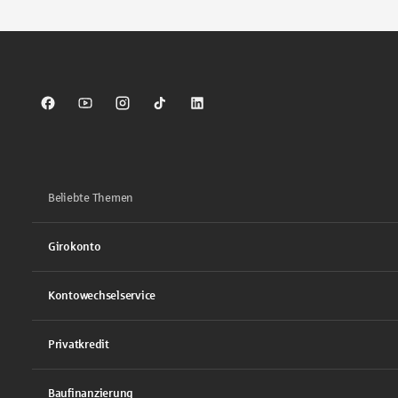
Sparkasse auf Facebook
Sparkasse auf Youtube
Sparkasse auf Instagram
Sparkasse auf TikTok
Sparkasse auf LinkedIn
Beliebte Themen
Girokonto
Kontowechselservice
Privatkredit
Baufinanzierung