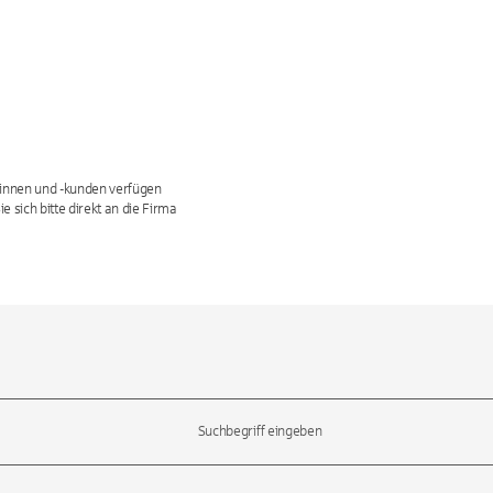
dinnen und -kunden verfügen
sich bitte direkt an die Firma
l-Tasten, um durch die Vorschläge zu navigieren und die Eingabetas