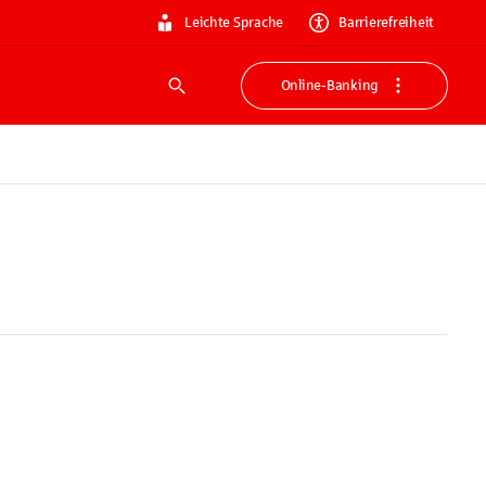
Leichte Sprache
Barrierefreiheit
Online-Banking
Suche