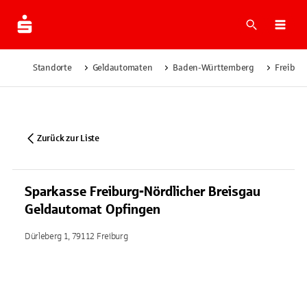
Suche
Navi
Standorte
Geldautomaten
Baden-Württemberg
Freibur
Zurück zur Liste
Sparkasse Freiburg-Nördlicher Breisgau
Geldautomat Opfingen
Dürleberg 1, 79112 Freiburg