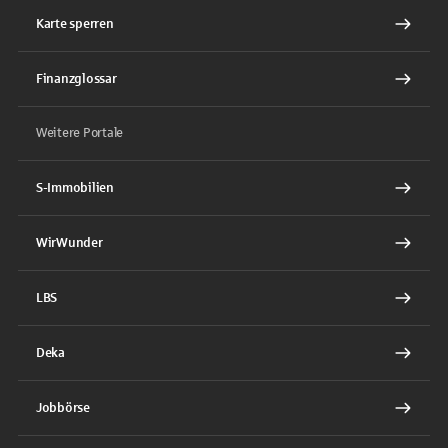
Karte sperren
Finanzglossar
Weitere Portale
S-Immobilien
WirWunder
LBS
Deka
Jobbörse