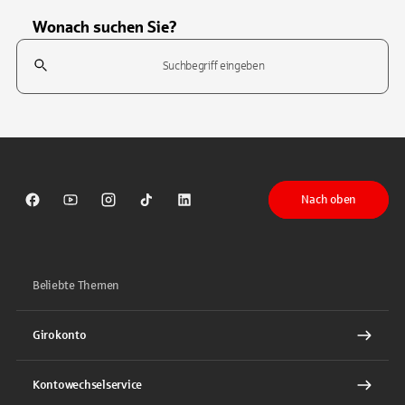
Wonach suchen Sie?
Suchfeld
Tippen Sie, um nach Themen zu suchen. Verwenden Sie die Pfeil-T
Nach oben
Sparkasse auf Facebook
Sparkasse auf Youtube
Sparkasse auf Instagram
Sparkasse auf TikTok
Sparkasse auf LinkedIn
Beliebte Themen
Girokonto
Kontowechselservice