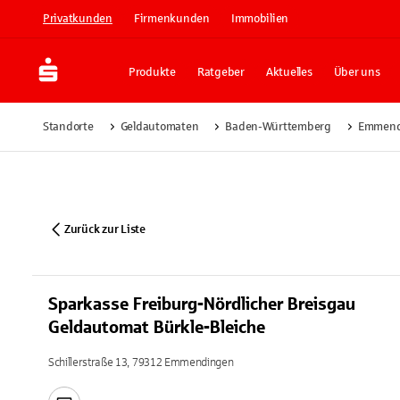
Privatkunden
Firmenkunden
Immobilien
Produkte
Ratgeber
Aktuelles
Über uns
Standorte
Geldautomaten
Baden-Württemberg
Emmend
Zurück zur Liste
Sparkasse Freiburg-Nördlicher Breisgau
Geldautomat Bürkle-Bleiche
Schillerstraße 13, 79312 Emmendingen