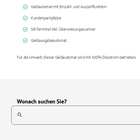
Geldautomat mit Einzahl- und Auszahlfunktion
Kundenparkplätze
SB-Terminal inkl. Überweisungsscanner
Geldausgabeautomat
Für die Umwelt. Dieser Geldautomat wird mit 100% Ökostrom betrieben.
Wonach suchen Sie?
Suchfeld
Tippen Sie, um nach Themen zu suchen. Verwenden Sie die Pfei