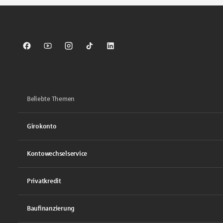
Sparkasse auf Facebook
Sparkasse auf Youtube
Sparkasse auf Instagram
Sparkasse auf TikTok
Sparkasse auf LinkedIn
Beliebte Themen
Girokonto
Kontowechselservice
Privatkredit
Baufinanzierung