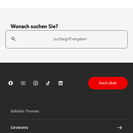
Wonach suchen Sie?
Suchfeld
Tippen Sie, um nach Themen zu suchen. Verwenden Sie die Pfeil-T
Nach oben
Sparkasse auf Facebook
Sparkasse auf Youtube
Sparkasse auf Instagram
Sparkasse auf TikTok
Sparkasse auf LinkedIn
Beliebte Themen
Girokonto