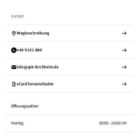
Kontakt
Wegbeschreibung
+
49
9191
880
info@spk-forchheim.de
vCard herunterladen
Öffnungszeiten
Montag
00:00 - 24:00 Uhr