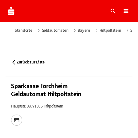
Suche
Navi
Standorte
Geldautomaten
Bayern
Hiltpoltstein
Spar
Zurück zur Liste
Sparkasse Forchheim
Geldautomat Hiltpoltstein
Hauptstr. 38, 91355 Hiltpoltstein