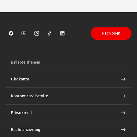
Tippen Sie, um nach Themen zu suchen. Verwenden Sie die Pfeil-T
Nach oben
Sparkasse auf Facebook
Sparkasse auf Youtube
Sparkasse auf Instagram
Sparkasse auf TikTok
Sparkasse auf LinkedIn
Beliebte Themen
Girokonto
Kontowechselservice
Privatkredit
Baufinanzierung