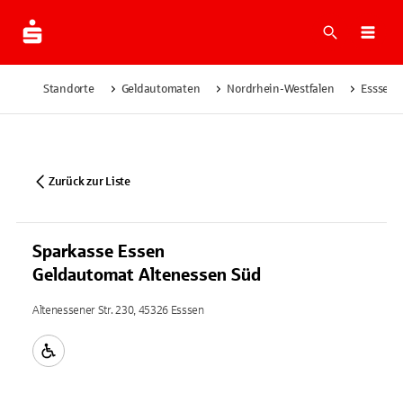
Suche
Navi
Standorte
Geldautomaten
Nordrhein-Westfalen
Esssen
Zurück zur Liste
Sparkasse Essen
Geldautomat Altenessen Süd
Altenessener Str. 230, 45326 Esssen