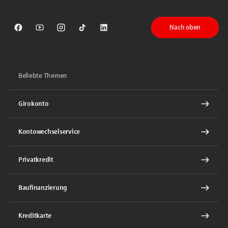
Nach oben
Sparkasse auf Facebook
Sparkasse auf Youtube
Sparkasse auf Instagram
Sparkasse auf TikTok
Sparkasse auf LinkedIn
Beliebte Themen
Girokonto
Kontowechselservice
Privatkredit
Baufinanzierung
Kreditkarte