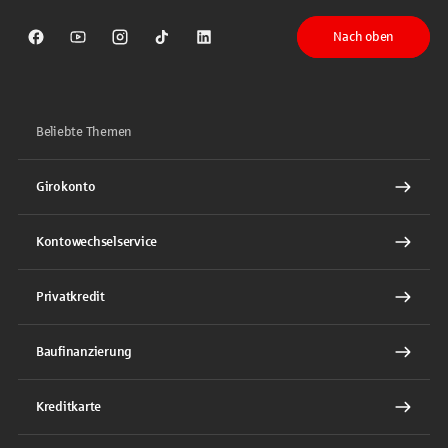
Nach oben
Sparkasse auf Facebook
Sparkasse auf Youtube
Sparkasse auf Instagram
Sparkasse auf TikTok
Sparkasse auf LinkedIn
Beliebte Themen
Girokonto
Kontowechselservice
Privatkredit
Baufinanzierung
Kreditkarte