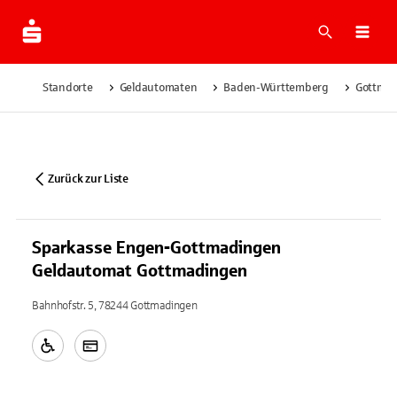
Suche
Navi
Standorte
Geldautomaten
Baden-Württemberg
Gottma
Zurück zur Liste
Sparkasse Engen-Gottmadingen
Geldautomat Gottmadingen
Bahnhofstr. 5, 78244 Gottmadingen