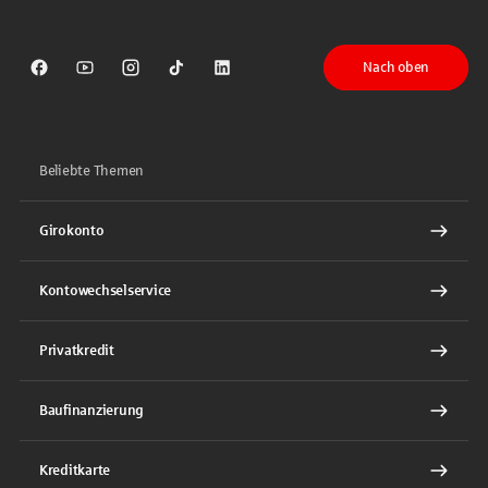
Nach oben
Sparkasse auf Facebook
Sparkasse auf Youtube
Sparkasse auf Instagram
Sparkasse auf TikTok
Sparkasse auf LinkedIn
Beliebte Themen
Girokonto
Kontowechselservice
Privatkredit
Baufinanzierung
Kreditkarte