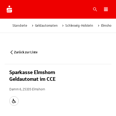
Suche
Navi
Standorte
Geldautomaten
Schleswig-Holstein
Elmshorn
Zurück zur Liste
Sparkasse Elmshorn
Geldautomat im CCE
Damm 6, 25335 Elmshorn