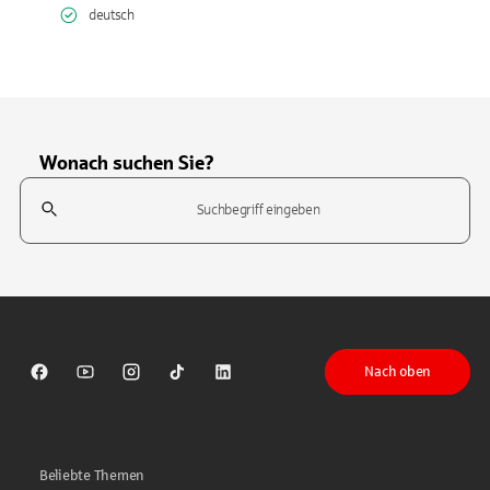
deutsch
Wonach suchen Sie?
Suchfeld
Tippen Sie, um nach Themen zu suchen. Verwenden Sie die Pfeil-T
Nach oben
Sparkasse auf Facebook
Sparkasse auf Youtube
Sparkasse auf Instagram
Sparkasse auf TikTok
Sparkasse auf LinkedIn
Beliebte Themen