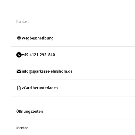
Kontakt
Wegbeschreibung
+
49
4121
292-840
info@sparkasse-elmshorn.de
vCard herunterladen
Öffnungszeiten
Montag