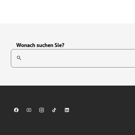
Wonach suchen Sie?
Suchfeld
Tippen Sie, um nach Themen zu suchen. Verwenden Sie die Pfei
Sparkasse auf Facebook
Sparkasse auf Youtube
Sparkasse auf Instagram
Sparkasse auf TikTok
Sparkasse auf LinkedIn