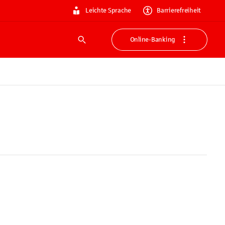
Leichte Sprache
Barrierefreiheit
Online-Banking
Suche