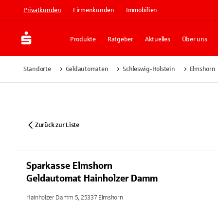
Privatkunden
Firmenkunden
Immobilien
Produkte
Ratgeber
Aktuelles
Über uns
Standorte
Geldautomaten
Schleswig-Holstein
Elmshorn
Zurück zur Liste
Sparkasse Elmshorn
Geldautomat Hainholzer Damm
Hainholzer Damm 5, 25337 Elmshorn