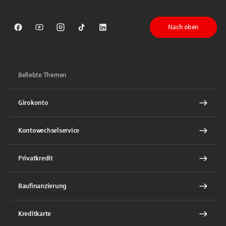
Nach oben
Sparkasse auf Facebook
Sparkasse auf Youtube
Sparkasse auf Instagram
Sparkasse auf TikTok
Sparkasse auf LinkedIn
Beliebte Themen
Girokonto
Kontowechselservice
Privatkredit
Baufinanzierung
Kreditkarte