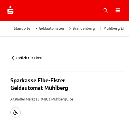
Suche
Navi
Standorte
Geldautomaten
Brandenburg
Mühlberg/Elbe
Zurück zur Liste
Sparkasse Elbe-Elster
Geldautomat Mühlberg
Altstädter Markt 13, 04931 Mühlberg/Elbe