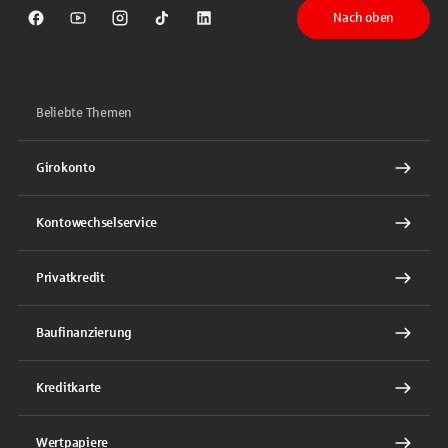
Nach oben
Sparkasse auf Facebook
Sparkasse auf Youtube
Sparkasse auf Instagram
Sparkasse auf TikTok
Sparkasse auf LinkedIn
Beliebte Themen
Girokonto
Kontowechselservice
Privatkredit
Baufinanzierung
Kreditkarte
Wertpapiere