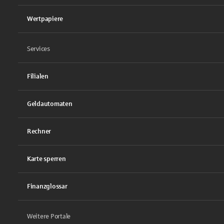
Wertpapiere
Services
Filialen
Geldautomaten
Rechner
Karte sperren
Finanzglossar
Weitere Portale