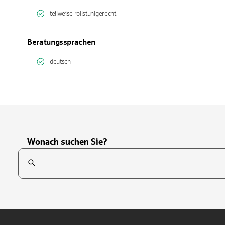
teilweise rollstuhlgerecht
Beratungssprachen
deutsch
Wonach suchen Sie?
Suchfeld
Tippen Sie, um nach Themen zu suchen. Verwenden Sie die Pfei