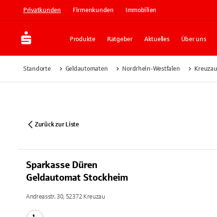
Privatkunden
Firmenkunden
Immobilien
Produkte
Ratgeber
Aktuelles
Über uns
Standorte
Geldautomaten
Nordrhein-Westfalen
Kreuza
Zurück zur Liste
Sparkasse Düren
Geldautomat Stockheim
Andreasstr. 30, 52372 Kreuzau