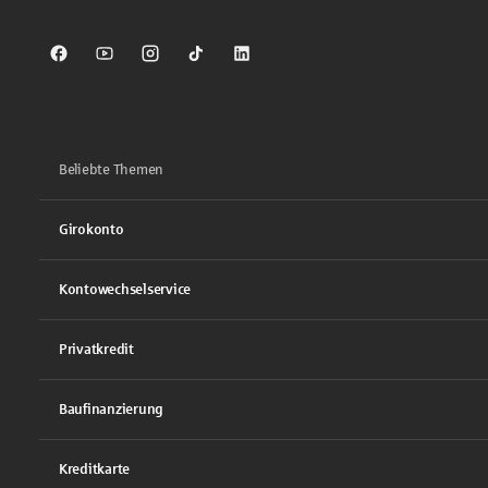
Sparkasse auf Facebook
Sparkasse auf Youtube
Sparkasse auf Instagram
Sparkasse auf TikTok
Sparkasse auf LinkedIn
Beliebte Themen
Girokonto
Kontowechselservice
Privatkredit
Baufinanzierung
Kreditkarte