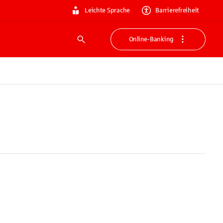
Leichte Sprache
Barrierefreiheit
Online-Banking
Suche