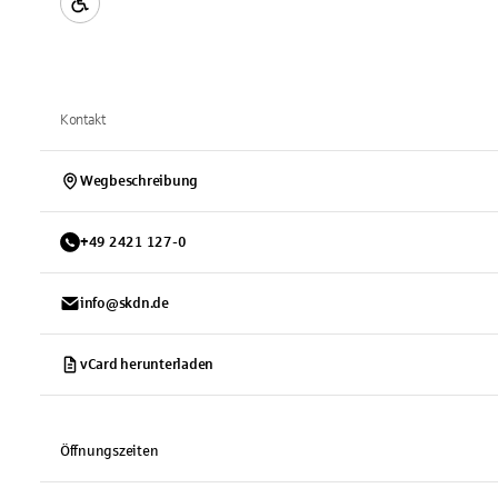
Kontakt
Wegbeschreibung
+
49
2421
127-0
info@skdn.de
vCard herunterladen
Öffnungszeiten