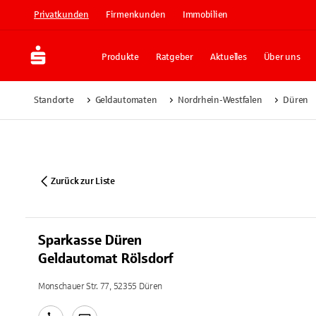
Privatkunden
Firmenkunden
Immobilien
Produkte
Ratgeber
Aktuelles
Über uns
Standorte
Geldautomaten
Nordrhein-Westfalen
Düren
Zurück zur Liste
Sparkasse Düren
Geldautomat Rölsdorf
Monschauer Str. 77, 52355 Düren