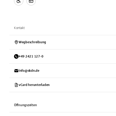
Kontakt
Wegbeschreibung
+
49
2421
127-0
info@skdn.de
vCard herunterladen
Öffnungszeiten