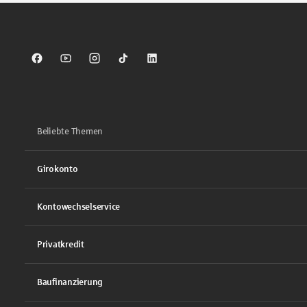
Sparkasse auf Facebook
Sparkasse auf Youtube
Sparkasse auf Instagram
Sparkasse auf TikTok
Sparkasse auf LinkedIn
Beliebte Themen
Girokonto
Kontowechselservice
Privatkredit
Baufinanzierung