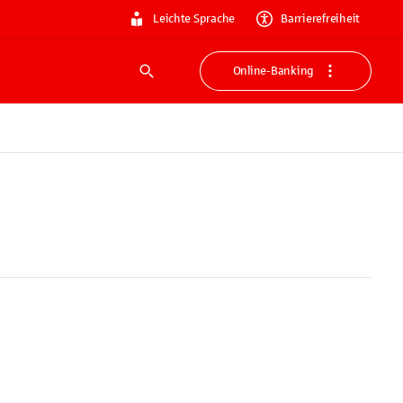
Leichte Sprache
Barrierefreiheit
Online-Banking
Suche