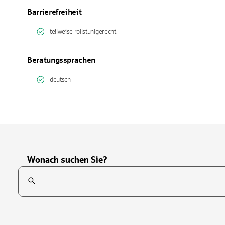
Barrierefreiheit
teilweise rollstuhlgerecht
Beratungssprachen
deutsch
Wonach suchen Sie?
Suchfeld
Tippen Sie, um nach Themen zu suchen. Verwenden Sie die Pfei