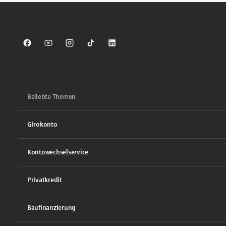
Sparkasse auf Facebook
Sparkasse auf Youtube
Sparkasse auf Instagram
Sparkasse auf TikTok
Sparkasse auf LinkedIn
Beliebte Themen
Girokonto
Kontowechselservice
Privatkredit
Baufinanzierung