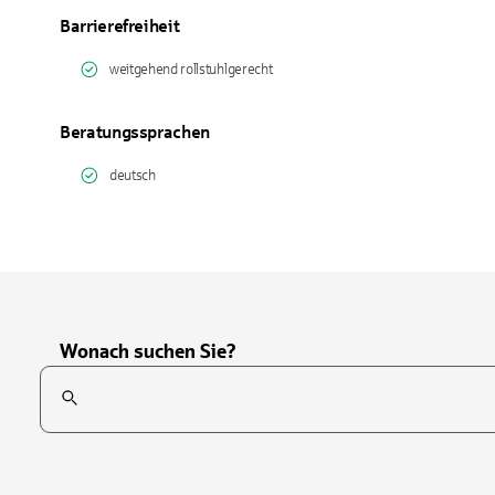
Barrierefreiheit
weitgehend rollstuhlgerecht
Beratungssprachen
deutsch
Wonach suchen Sie?
Suchfeld
Tippen Sie, um nach Themen zu suchen. Verwenden Sie die Pfei