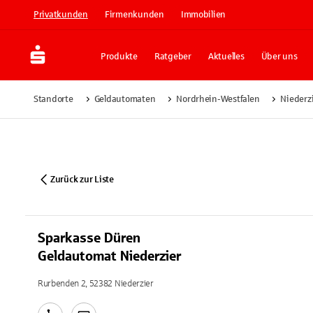
Privatkunden
Firmenkunden
Immobilien
Produkte
Ratgeber
Aktuelles
Über uns
Standorte
Geldautomaten
Nordrhein-Westfalen
Niederz
Zurück zur Liste
Sparkasse Düren
Geldautomat Niederzier
Rurbenden 2, 52382 Niederzier