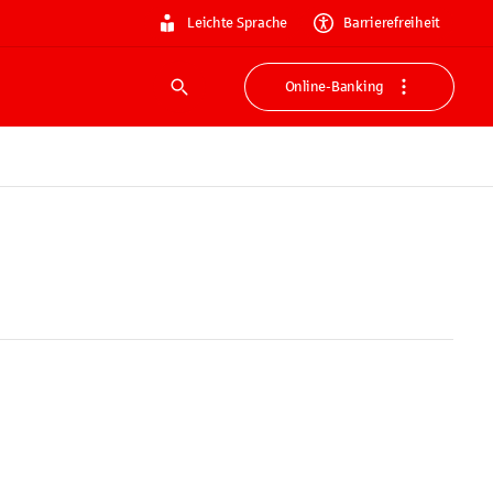
Leichte Sprache
Barrierefreiheit
Online-Banking
Suche