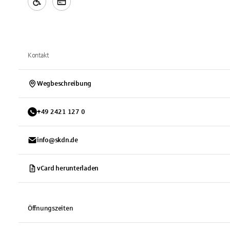
Kontakt
Wegbeschreibung
+
49
2421
127 0
info@skdn.de
vCard herunterladen
Öffnungszeiten