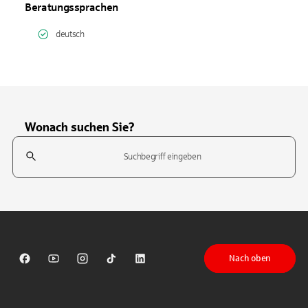
Beratungssprachen
deutsch
Wonach suchen Sie?
Suchfeld
Tippen Sie, um nach Themen zu suchen. Verwenden Sie die Pfeil-T
Nach oben
Sparkasse auf Facebook
Sparkasse auf Youtube
Sparkasse auf Instagram
Sparkasse auf TikTok
Sparkasse auf LinkedIn