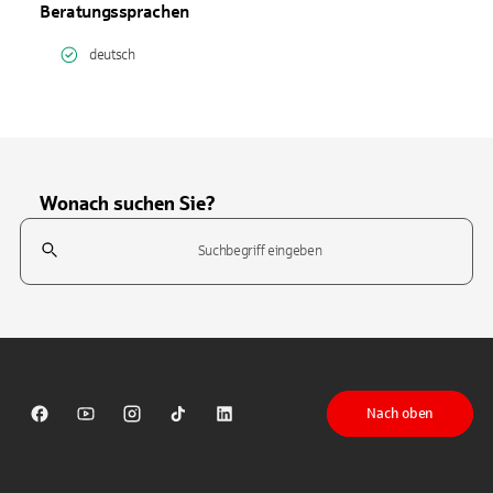
Beratungssprachen
deutsch
Wonach suchen Sie?
Suchfeld
Tippen Sie, um nach Themen zu suchen. Verwenden Sie die Pfeil-T
Nach oben
Sparkasse auf Facebook
Sparkasse auf Youtube
Sparkasse auf Instagram
Sparkasse auf TikTok
Sparkasse auf LinkedIn