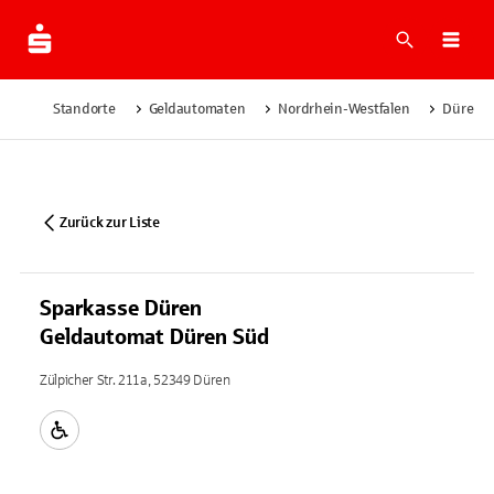
Suche
Navi
Standorte
Geldautomaten
Nordrhein-Westfalen
Düren
Zurück zur Liste
Sparkasse Düren
Geldautomat Düren Süd
Zülpicher Str. 211a, 52349 Düren