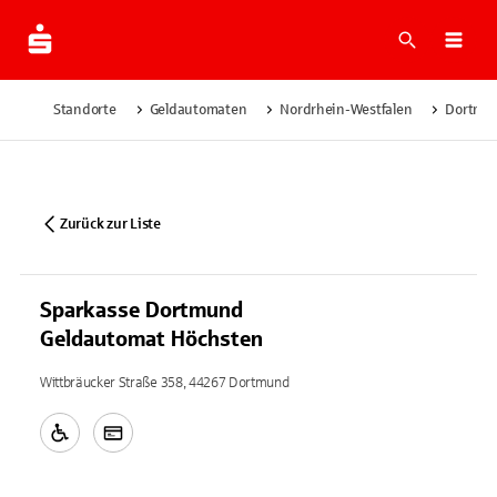
Suche
Navi
Standorte
Geldautomaten
Nordrhein-Westfalen
Dortmu
Zurück zur Liste
Sparkasse Dortmund
Geldautomat Höchsten
Wittbräucker Straße 358, 44267 Dortmund