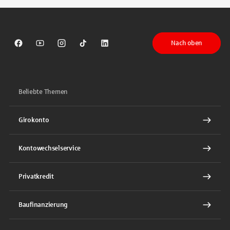
Nach oben
Sparkasse auf Facebook
Sparkasse auf Youtube
Sparkasse auf Instagram
Sparkasse auf TikTok
Sparkasse auf LinkedIn
Beliebte Themen
Girokonto
Kontowechselservice
Privatkredit
Baufinanzierung