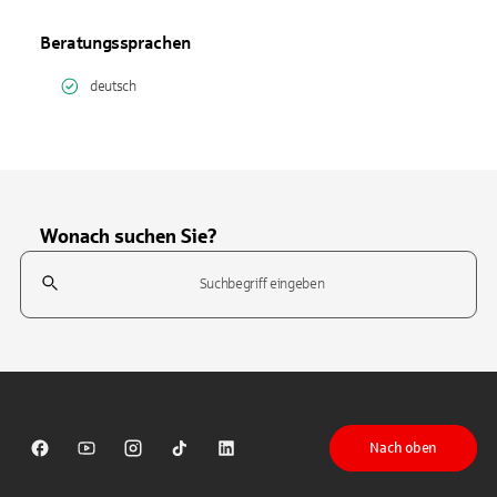
Beratungssprachen
deutsch
Wonach suchen Sie?
Suchfeld
Tippen Sie, um nach Themen zu suchen. Verwenden Sie die Pfeil-T
Nach oben
Sparkasse auf Facebook
Sparkasse auf Youtube
Sparkasse auf Instagram
Sparkasse auf TikTok
Sparkasse auf LinkedIn