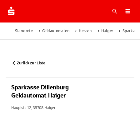
Suche
Navi
Standorte
Geldautomaten
Hessen
Haiger
Sparkasse
Zurück zur Liste
Sparkasse Dillenburg
Geldautomat Haiger
Hauptstr. 12, 35708 Haiger