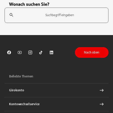
Wonach suchen Sie?
Suchfeld
Tippen Sie, um nach Themen zu suchen. Verwenden Sie die Pfeil-T
Nach oben
Sparkasse auf Facebook
Sparkasse auf Youtube
Sparkasse auf Instagram
Sparkasse auf TikTok
Sparkasse auf LinkedIn
Beliebte Themen
Girokonto
Kontowechselservice