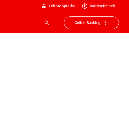
Leichte Sprache
Barrierefreiheit
Online-Banking
Suche