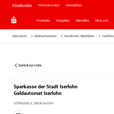
Privatkunden
Firmenkunden
Immobilien
Produkte
Ratgeber
Aktuelles
Über uns
Standorte
Geldautomaten
Nordrhein-Westfalen
Iserlohn
Zurück zur Liste
Sparkasse der Stadt Iserlohn
Geldautomat Iserlohn
Schillerplatz 6, 58636 Iserlohn