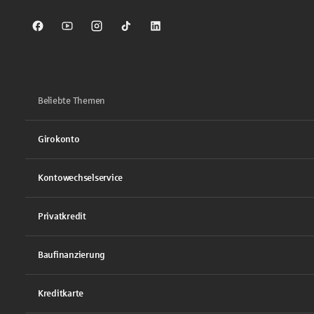
Sparkasse auf Facebook
Sparkasse auf Youtube
Sparkasse auf Instagram
Sparkasse auf TikTok
Sparkasse auf LinkedIn
Beliebte Themen
Girokonto
Kontowechselservice
Privatkredit
Baufinanzierung
Kreditkarte