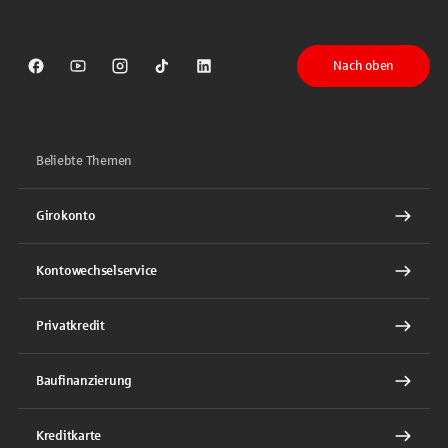
Nach oben
Sparkasse auf Facebook
Sparkasse auf Youtube
Sparkasse auf Instagram
Sparkasse auf TikTok
Sparkasse auf LinkedIn
Beliebte Themen
Girokonto
Kontowechselservice
Privatkredit
Baufinanzierung
Kreditkarte