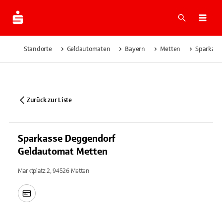
Suche
Navi
Standorte
Geldautomaten
Bayern
Metten
Sparkass
Zurück zur Liste
Sparkasse Deggendorf
Geldautomat Metten
Marktplatz 2, 94526 Metten